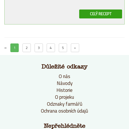
CELÝ RECEPT
«
1
2
3
4
5
»
Důležité odkazy
O nás
Návody
Historie
O projeku
Odznaky farmářů
Ochrana osobních údajů
Nepřehlédněte